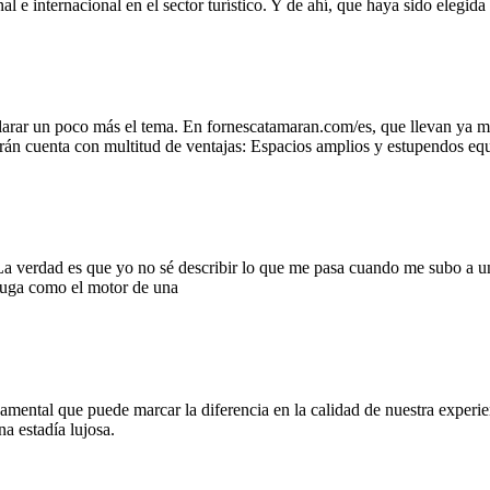
l e internacional en el sector turístico. Y de ahí, que haya sido elegida
clarar un poco más el tema. En fornescatamaran.com/es, que llevan ya 
marán cuenta con multitud de ventajas: Espacios amplios y estupendos e
 La verdad es que yo no sé describir lo que me pasa cuando me subo a u
ruga como el motor de una
ndamental que puede marcar la diferencia en la calidad de nuestra exper
a estadía lujosa.