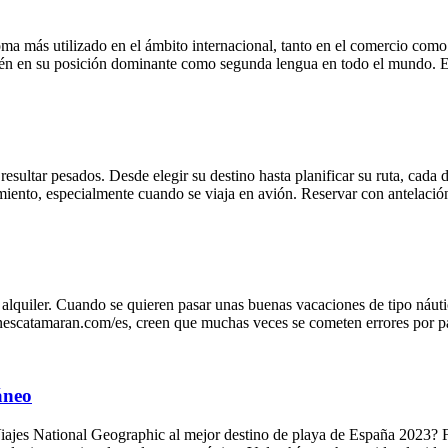
ma más utilizado en el ámbito internacional, tanto en el comercio como en
bién en su posición dominante como segunda lengua en todo el mundo. E
esultar pesados. Desde elegir su destino hasta planificar su ruta, cada 
miento, especialmente cuando se viaja en avión. Reservar con antelació
alquiler. Cuando se quieren pasar unas buenas vacaciones de tipo náut
nescatamaran.com/es, creen que muchas veces se cometen errores por par
áneo
 Viajes National Geographic al mejor destino de playa de España 2023? F