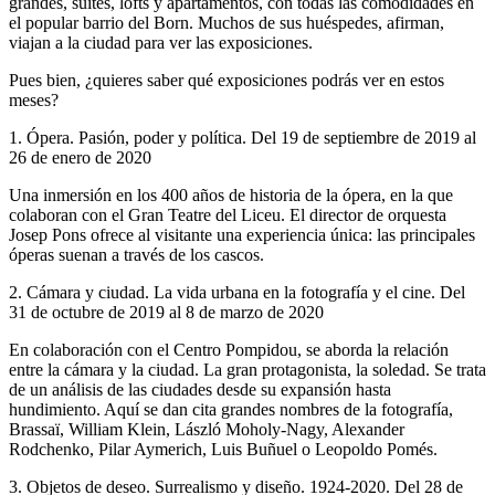
grandes, suites, lofts y apartamentos, con todas las comodidades en
el popular barrio del Born. Muchos de sus huéspedes, afirman,
viajan a la ciudad para ver las exposiciones.
Pues bien, ¿quieres saber qué exposiciones podrás ver en estos
meses?
1. Ópera. Pasión, poder y política. Del 19 de septiembre de 2019 al
26 de enero de 2020
Una inmersión en los 400 años de historia de la ópera, en la que
colaboran con el Gran Teatre del Liceu. El director de orquesta
Josep Pons ofrece al visitante una experiencia única: las principales
óperas suenan a través de los cascos.
2. Cámara y ciudad. La vida urbana en la fotografía y el cine. Del
31 de octubre de 2019 al 8 de marzo de 2020
En colaboración con el Centro Pompidou, se aborda la relación
entre la cámara y la ciudad. La gran protagonista, la soledad. Se trata
de un análisis de las ciudades desde su expansión hasta
hundimiento. Aquí se dan cita grandes nombres de la fotografía,
Brassaï, William Klein, László Moholy-Nagy, Alexander
Rodchenko, Pilar Aymerich, Luis Buñuel o Leopoldo Pomés.
3. Objetos de deseo. Surrealismo y diseño. 1924-2020. Del 28 de